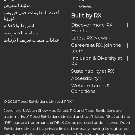
يوتيوب
مدوّنة المعرض
أحدث المعلومات حول فيروس
Built by RX
كورونا
Discover more RX
الشروط والاحكام
Events
سياسة الخصوصية
Latest RX News
إعدادات ملفات تعريف الارتباط
Careers at RX, join the
team
Inclusion & Diversity at
RX
Sustainability at RX
Accessibility
Website Terms &
Conditions
© 2026 Reed Exhibitions Limited ("RX").
Jewellery & Watch Show Abu Dhabi, RX, and Reed Exhibitions are
trademarks of Reed Exhibitions Limited and its affiliates. RELX and the
“RE” logo are trademarks of RELX Group plc, used under licence. Reed
Exhibitions Limited is a private limited company, having its registered
and principal office at Gateway House, 28 The Quadrant, Richmond,